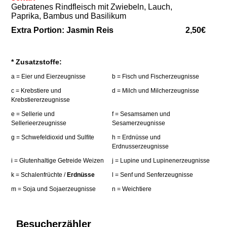
Gebratenes Rindfleisch mit Zwiebeln, Lauch,
Paprika, Bambus und Basilikum
Extra Portion: Jasmin Reis
2,50€
* Zusatzstoffe:
a = Eier und Eierzeugnisse
b = Fisch und Fischerzeugnisse
c = Krebstiere und
d = Milch und Milcherzeugnisse
Krebstiererzeugnisse
e = Sellerie und
f = Sesamsamen und
Sellerieerzeugnisse
Sesamerzeugnisse
g = Schwefeldioxid und Sulfite
h = Erdnüsse und
Erdnusserzeugnisse
i = Glutenhaltige Getreide Weizen
j = Lupine und Lupinenerzeugnisse
k = Schalenfrüchte /
Erdnüsse
l = Senf und Senferzeugnisse
m = Soja und Sojaerzeugnisse
n = Weichtiere
Besucherzähler