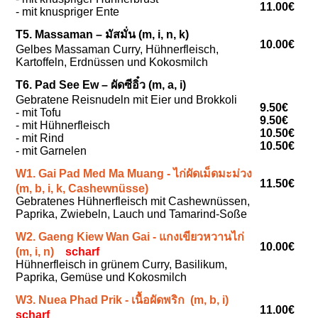
11.00€
- mit knuspriger Ente
T5. Massaman – มัสมั่น (m, i, n, k)
10.00€
Gelbes Massaman Curry, Hühnerfleisch,
Kartoffeln, Erdnüssen und Kokosmilch
T6. Pad See Ew – ผัดซีอิ๋ว (m, a, i)
Gebratene Reisnudeln mit Eier und Brokkoli
9.50€
- mit Tofu
9.50€
- mit Hühnerfleisch
10.50€
- mit Rind
10.50€
- mit Garnelen
W1. Gai Pad Med Ma Muang - ไก่ผัดเม็ดมะม่วง
11.50€
(m, b, i, k, Cashewnüsse)
Gebratenes Hühnerfleisch mit Cashewnüssen,
Paprika, Zwiebeln, Lauch und Tamarind-Soße
W2. Gaeng Kiew Wan Gai - แกงเขียวหวานไก่
10.00€
(m, i, n)
scharf
Hühnerfleisch in grünem Curry, Basilikum,
Paprika, Gemüse und Kokosmilch
W3. Nuea Phad Prik - เนื้อผัดพริก (m, b, i)
11.00€
scharf