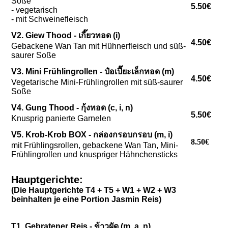
Soße
5.50€
- vegetarisch
- mit Schweinefleisch
V2. Giew Thood - เกี๊ยวทอด (i)
4.50€
Gebackene Wan Tan mit Hühnerfleisch und süß-
saurer Soße
V3. Mini Frühlingrollen - ป๋อเปี๊ยะเล็กทอด (m)
4.50€
Vegetarische Mini-Frühlingrollen mit süß-saurer
Soße
V4. Gung Thood - กุ้งทอด (c, i, n)
5.50€
Knusprig panierte Garnelen
V5. Krob-Krob BOX - กล่องกรอบกรอบ (m, i)
8.50€
mit Frühlingsrollen, gebackene Wan Tan, Mini-
Frühlingrollen und knuspriger Hähnchensticks
Hauptgerichte:
(Die Hauptgerichte T4 + T5 + W1 + W2 + W3
beinhalten je eine Portion Jasmin Reis
)
T1. Gebratener Reis - ข้าวผัด (m, a, n)