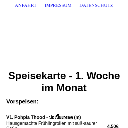
ANFAHRT
IMPRESSUM
DATENSCHUTZ
Spe
isekarte - 1. Woche
im Monat
Vorspeisen
:
V1. Pohpia Thood - ปอเปี๊ยะทอด (m)
Hausgemachte Frühlingrollen mit süß-saurer
4.50€